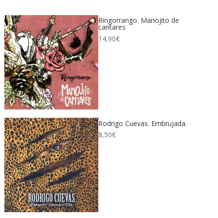
Ringorrango. Manojito de
cantares
14,90
€
Rodrigo Cuevas. Embrujada.
8,50
€