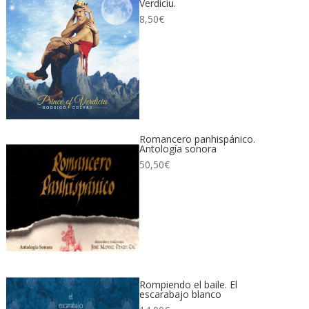
Verdiciu.
8,50
€
Romancero panhispánico.
Antología sonora
50,50
€
Rompiendo el baile. El
escarabajo blanco