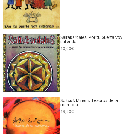
Saltabardales. Por tu puerta voy
saliendo
10,00
€
Soltxu&Miriam. Tesoros de la
memoria
13,90
€