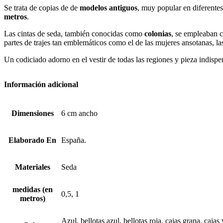
Se trata de copias de de
modelos antiguos
, muy popular en diferente
metros
.
Las cintas de seda, también conocidas como
colonias
, se empleaban c
partes de trajes tan emblemáticos como el de las mujeres ansotanas, l
Un codiciado adorno en el vestir de todas las regiones y pieza indispe
Información adicional
Dimensiones
6 cm ancho
Elaborado En
España.
Materiales
Seda
medidas (en
0,5, 1
metros)
Azul, bellotas azul, bellotas roja, cajas grana, ca