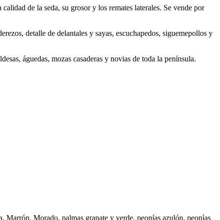
a calidad de la seda, su grosor y los remates laterales. Se vende por
erezos, detalle de delantales y sayas, escuchapedos, siguemepollos y
caldesas, águedas, mozas casaderas y novias de toda la península.
rada, Marrón, Morado, palmas granate y verde, peonías azulón, peonías