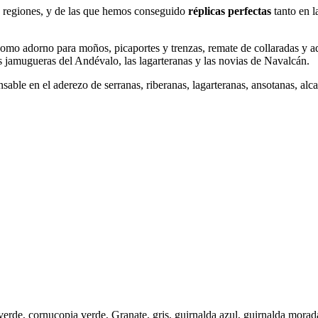
s regiones, y de las que hemos conseguido
réplicas perfectas
tanto en l
omo adorno para moños, picaportes y trenzas, remate de collaradas y ad
as jamugueras del Andévalo, las lagarteranas y las novias de Navalcán.
nsable en el aderezo de serranas, riberanas, lagarteranas, ansotanas, al
jas verde, cornucopia verde, Granate, gris, guirnalda azul, guirnalda mo