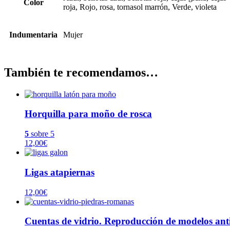
Color
roja, Rojo, rosa, tornasol marrón, Verde, violeta
Indumentaria
Mujer
También te recomendamos…
Horquilla para moño de rosca
5
sobre 5
12,00
€
Ligas atapiernas
12,00
€
Cuentas de vidrio. Reproducción de modelos ant