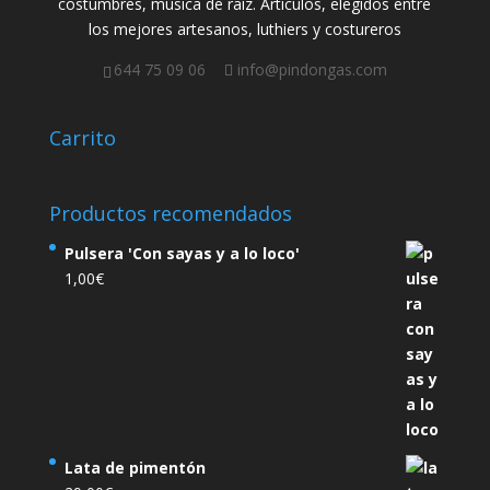
costumbres, música de raíz. Artículos, elegidos entre
los mejores artesanos, luthiers y costureros
644 75 09 06
info@pindongas.com
Carrito
Productos recomendados
Pulsera 'Con sayas y a lo loco'
1,00
€
Lata de pimentón