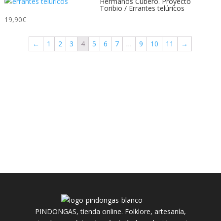
Hermanos Cubero. Proyecto
Toribio / Errantes telúricos
19,90
€
←
1
2
3
4
5
6
7
…
9
10
11
→
PINDONGAS, tienda online. Folklore, artesanía,