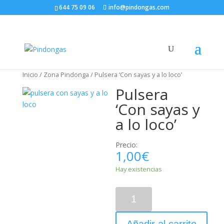
644 75 09 06
info@pindongas.com
Inicio
/
Zona Pindonga
/ Pulsera ‘Con sayas y a lo loco’
Pulsera
‘Con sayas y
a lo loco’
Precio:
1,00
€
Hay existencias
Añadir al carrito