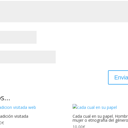
os…
radición visitada
Cada cual en su papel. Hombr
mujer o etnografía del géner
0
€
10,00
€