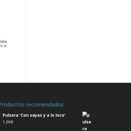
ilia
s a
Productos recomendados
Pulsera 'Con sayas y a lo loco'
1,00
€