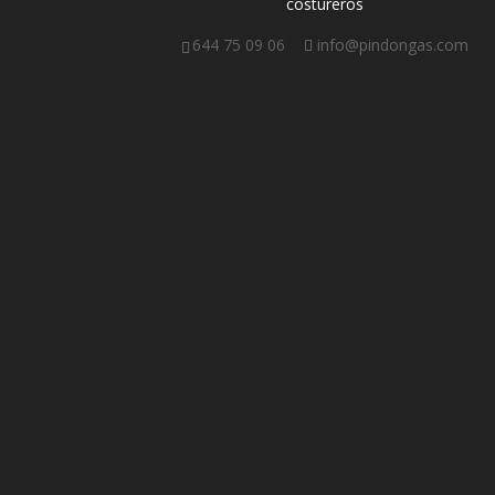
costureros
644 75 09 06
info@pindongas.com