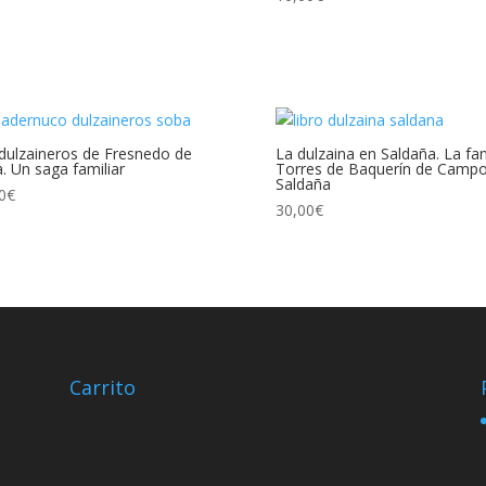
dulzaineros de Fresnedo de
La dulzaina en Saldaña. La fam
. Un saga familiar
Torres de Baquerín de Campo
Saldaña
0
€
30,00
€
Carrito