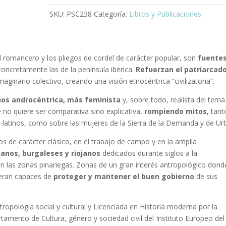
SKU:
PSC238
Categoría:
Libros y Publicaciones
el romancero y los pliegos de cordel de carácter popular, son
fuentes
oncretamente las de la península ibérica.
Refuerzan el patriarcad
aginario colectivo, creando una visión etnocéntrica “civilizatoria”.
nos androcéntrica, más feminista
y, sobre todo, realista del tem
 no quiere ser comparativa sino explicativa,
rompiendo mitos,
tant
-latinos, como sobre las mujeres de la Sierra de la Demanda y de Urb
s de carácter clásico, en el trabajo de campo y en la amplia
ianos, burgaleses y riojanos
dedicados durante siglos a la
en las zonas pinariegas. Zonas de un gran interés antropológico dond
 eran capaces de
proteger y mantener el buen gobierno
de sus
ropología social y cultural y Licenciada en Historia moderna por la
tamento de Cultura, género y sociedad civil del Instituto Europeo del