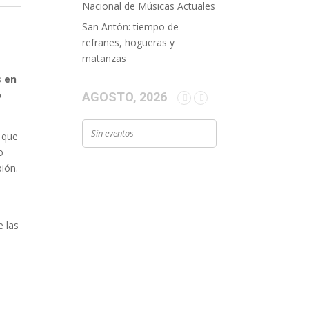
Nacional de Músicas Actuales
San Antón: tiempo de
refranes, hogueras y
matanzas
 en
o
AGOSTO, 2026
Sin eventos
a que
o
ión.
e las