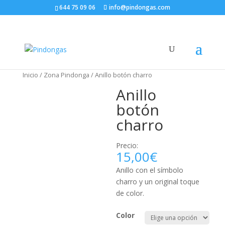
644 75 09 06
info@pindongas.com
Inicio
/
Zona Pindonga
/ Anillo botón charro
Anillo
botón
charro
Precio:
15,00
€
Anillo con el símbolo
charro y un original toque
de color.
Color