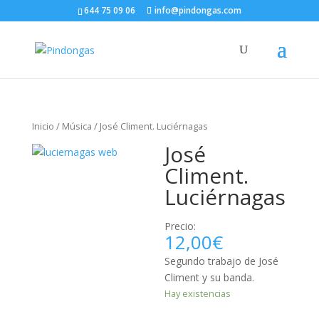
644 75 09 06
info@pindongas.com
Inicio
/
Música
/ José Climent. Luciérnagas
José
Climent.
Luciérnagas
Precio:
12,00
€
Segundo trabajo de José
Climent y su banda.
Hay existencias