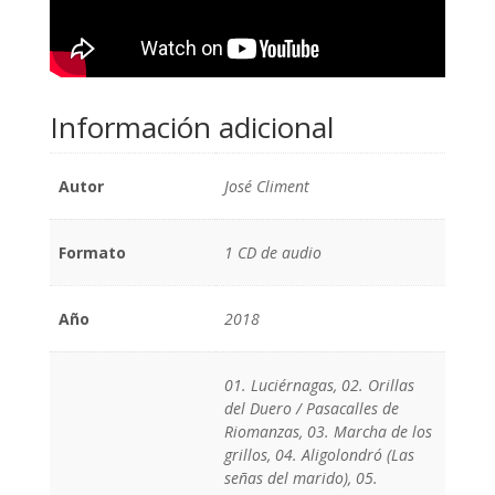
Información adicional
Autor
José Climent
Formato
1 CD de audio
Año
2018
01. Luciérnagas, 02. Orillas
del Duero / Pasacalles de
Riomanzas, 03. Marcha de los
grillos, 04. Aligolondró (Las
señas del marido), 05.