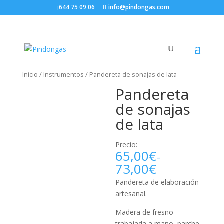
644 75 09 06
info@pindongas.com
Inicio
/
Instrumentos
/ Pandereta de sonajas de lata
Pandereta
de sonajas
de lata
Precio:
65,00
€
–
73,00
€
Pandereta de elaboración
artesanal.
Madera de fresno
trabajada a mano, parche