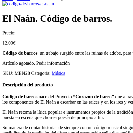
El Naán. Código de barros.
Precio:
12,00
€
Código de barros
, un trabajo surgido entre las ruinas de adobe, para
Artículo agotado. Pedir información
SKU:
MEN28
Categoría:
Música
Descripción del producto
Código de barros
nace del Proyecto
“Corazón de barro”
que a tra
los componentes de El Naán a escarbar en las raíces y en los ires y ven
El Naán retoma la lírica popular e instrumentos propios de la tradici
puesta en escena que chorrea poesía de principio a fin.
Su manera de contar historias de siempre con un código musical singul
posibilitando la reedición del disco por el reconocido sello discográfi