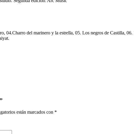
studio. Segunda edición: Arc Music
ro, 04.Charro del marinero y la estrella, 05. Los negros de Castilla, 06
iyat.
.”
gatorios están marcados con
*