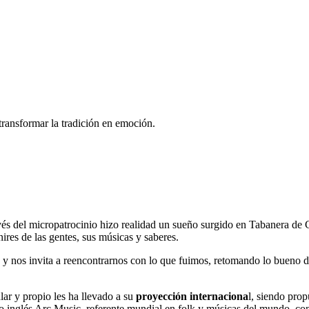
 transformar la tradición en emoción.
vés del micropatrocinio hizo realidad un sueño surgido en Tabanera de 
ires de las gentes, sus músicas y saberes.
ón y nos invita a reencontrarnos con lo que fuimos, retomando lo bueno 
ar y propio les ha llevado a su
proyección internaciona
l, siendo pro
co inglés Arc Music, referente mundial en folk y músicas del mundo, con 