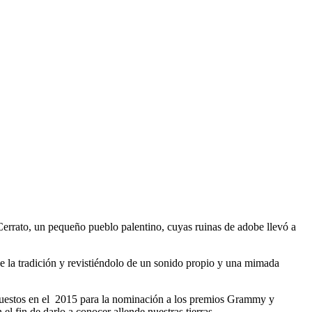
Cerrato, un pequeño pueblo palentino, cuyas ruinas de adobe llevó a
de la tradición y revistiéndolo de un sonido propio y una mimada
puestos en el 2015 para la nominación a los premios Grammy y
el fin de darlo a conocer allende nuestras tierras.