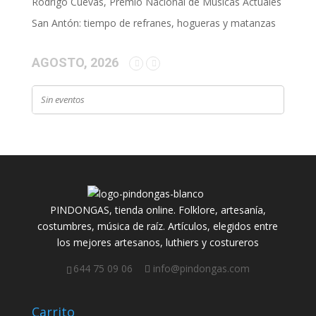
Rodrigo Cuevas, Premio Nacional de Músicas Actuales
San Antón: tiempo de refranes, hogueras y matanzas
AGOSTO, 2026
Sin eventos
PINDONGAS, tienda online. Folklore, artesanía,
costumbres, música de raíz. Artículos, elegidos entre
los mejores artesanos, luthiers y costureros
644 75 09 06
info@pindongas.com
Carrito