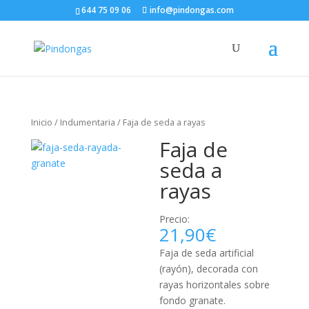
644 75 09 06
info@pindongas.com
Inicio
/
Indumentaria
/ Faja de seda a rayas
Faja de
seda a
rayas
Precio:
21,90
€
Faja de seda artificial
(rayón), decorada con
rayas horizontales sobre
fondo granate.