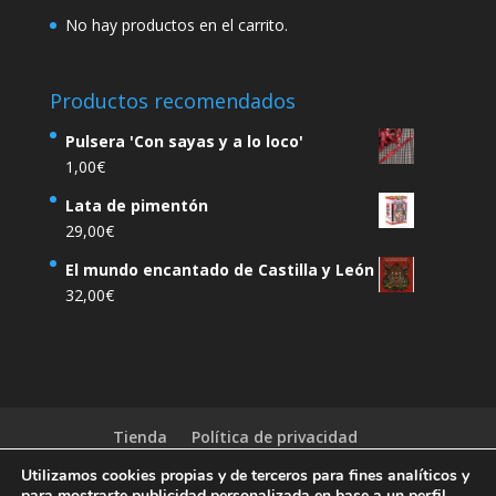
No hay productos en el carrito.
Productos recomendados
Pulsera 'Con sayas y a lo loco'
1,00
€
Lata de pimentón
29,00
€
El mundo encantado de Castilla y León
32,00
€
Tienda
Política de privacidad
Condiciones generales
Aviso legal
Utilizamos cookies propias y de terceros para fines analíticos y
Actualidad
Carrito
para mostrarte publicidad personalizada en base a un perfil